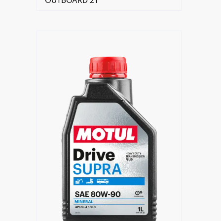
OUTBOARD 2T
Händlersuche