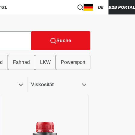
TUL
DE
B2B PORTAL
Suche
ad
Fahrrad
LKW
Powersport
Viskosität