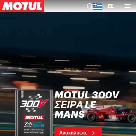
EL
MOTUL 300V
ΣΕΙΡΆ LE
MANS
Ανακαλύψτε