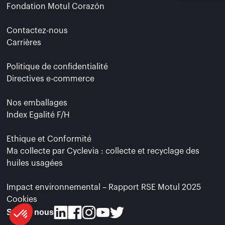
Fondation Motul Corazón
Contactez-nous
Carrières
Politique de confidentialité
Directives e-commerce
S
Nos emballages
Index Egalité F/H
e contenu de ce site vous intéresse
Ethique et Conformité
on aimerait bien vous accompagner
Ma collecte par Cyclevia : collecte et recyclage des
huiles usagées
r la suite, cliquez sur le lien
Impact environnemental – Rapport RSE Motul 2025
dans le pied de page.
Cookies
ertifiés par
Suivez nous