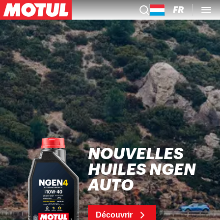
FR
NOUVELLES
DÉCOU
HUILES NGEN
RÉVOL
AUTO
MOTU
Découvrir
Découvrir