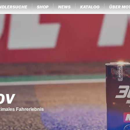
NDLERSUCHE
SHOP
NEWS
KATALOG
ÜBER MO
 CARE
einem Motorrad die Pflege, die es verdient