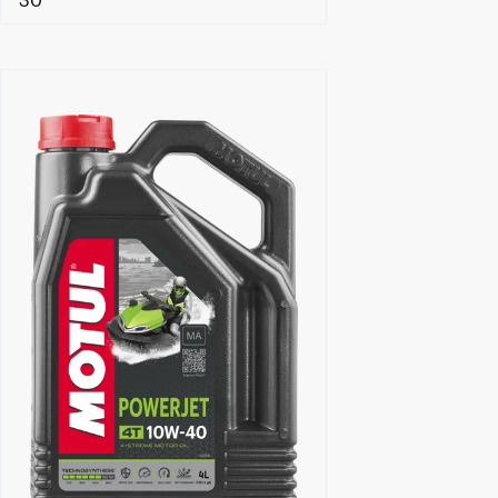
30
Händlersuche