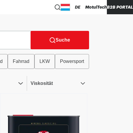
DE
MotulTech
B2B PORTAL
Suche
ad
Fahrrad
LKW
Powersport
Viskosität