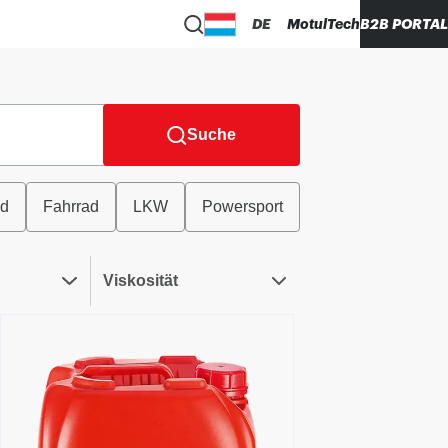
DE
MotulTech
B2B PORTAL
Suche
ad
Fahrrad
LKW
Powersport
Viskosität