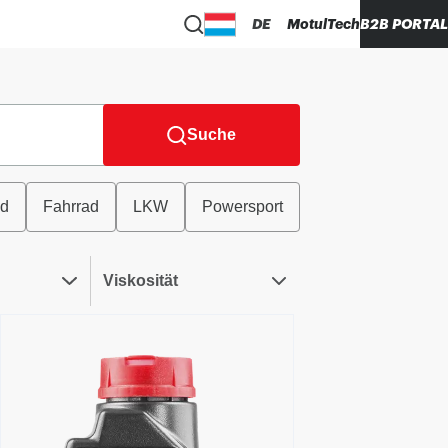
DE
MotulTech
B2B PORTAL
Suche
ad
Fahrrad
LKW
Powersport
Viskosität