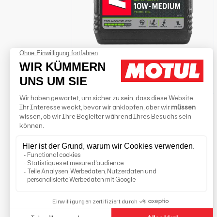
MOTUL FORK OIL EXPERT MEDIUM
10W
Händlersuche