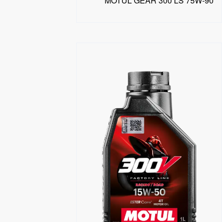
MOTUL GEAR 300 LS 75W-90
البحث عن موزع