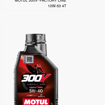
MOTUL 300V² FACTORY LINE
10W-50 4T
البحث عن موزع