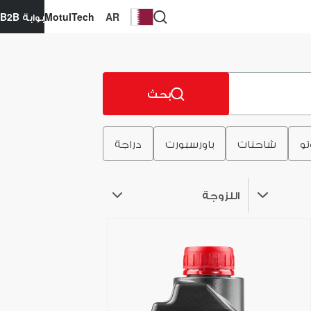
AR
MotulTech
بوابة B2B
بحث
تو
شاحنات
باورسبورت
دراجة
اللزوجة