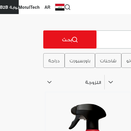
AR
MotulTech
بوابة B2B
بحث
تو
شاحنات
باورسبورت
دراجة
اللزوجة