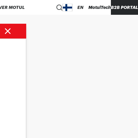
VER MOTUL
EN
MotulTech
B2B PORTAL