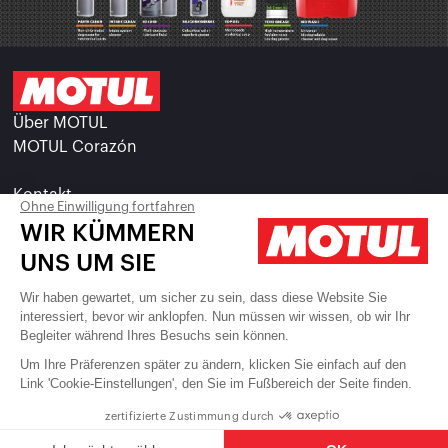
Über MOTUL
MOTUL Corazón
Kontakt
Ohne Einwilligung fortfahren
Karriere
WIR KÜMMERN
UNS UM SIE
Datenschutzerklärung
Impressum
Wir haben gewartet, um sicher zu sein, dass diese Website Sie
interessiert, bevor wir anklopfen. Nun müssen wir wissen, ob wir Ihr
Begleiter während Ihres Besuchs sein können.
Allgemeine Verkaufs- und Lieferbedingungen
Ethik & Compliance
Um Ihre Präferenzen später zu ändern, klicken Sie einfach auf den
Link 'Cookie-Einstellungen', den Sie im Fußbereich der Seite finden.
Cookies
zertifizierte Zustimmung durch
Folgen Sie uns