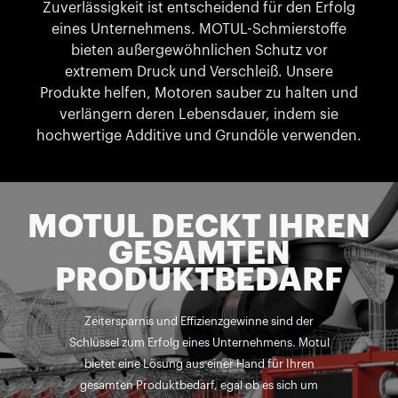
Zuverlässigkeit ist entscheidend für den Erfolg
eines Unternehmens. MOTUL-Schmierstoffe
bieten außergewöhnlichen Schutz vor
extremem Druck und Verschleiß. Unsere
Produkte helfen, Motoren sauber zu halten und
verlängern deren Lebensdauer, indem sie
hochwertige Additive und Grundöle verwenden.
MOTUL DECKT IHREN
GESAMTEN
PRODUKTBEDARF
Zeitersparnis und Effizienzgewinne sind der
Schlüssel zum Erfolg eines Unternehmens. Motul
bietet eine Lösung aus einer Hand für Ihren
gesamten Produktbedarf, egal ob es sich um