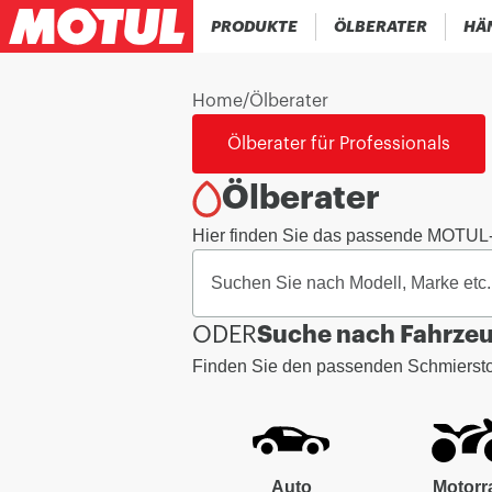
PRODUKTE
ÖLBERATER
HÄ
Home
/
Ölberater
Ölberater für Professionals
Ölberater
Hier finden Sie das passende MOTUL
ODER
Suche nach Fahrze
Finden Sie den passenden Schmierstof
Auto
Motorr