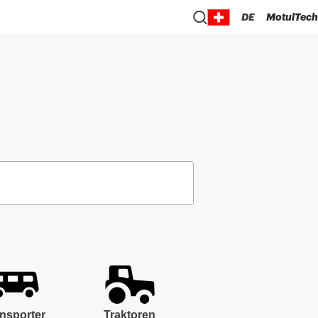
DE
MotulTech
nsporter
Traktoren