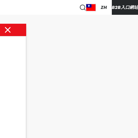
ZH
B2B入口網站
售