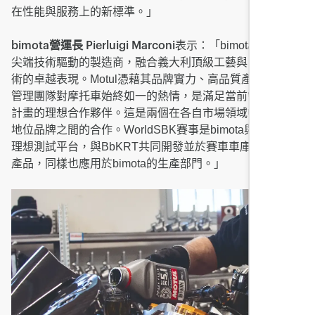
在性能與服務上的新標準。」
表示：「bimota是一家由
bimota營運長 Pierluigi Marconi
尖端技術驅動的製造商，融合義大利頂級工藝與日本工程技
術的卓越表現。Motul憑藉其品牌實力、高品質產品，以及
管理團隊對摩托車始終如一的熱情，是滿足當前需求與未來
計畫的理想合作夥伴。這是兩個在各自市場領域中皆居領導
地位品牌之間的合作。WorldSBK賽事是bimota與Motul的
理想測試平台，與BbKRT共同開發並於賽車車庫中使用的
產品，同樣也應用於bimota的生產部門。」