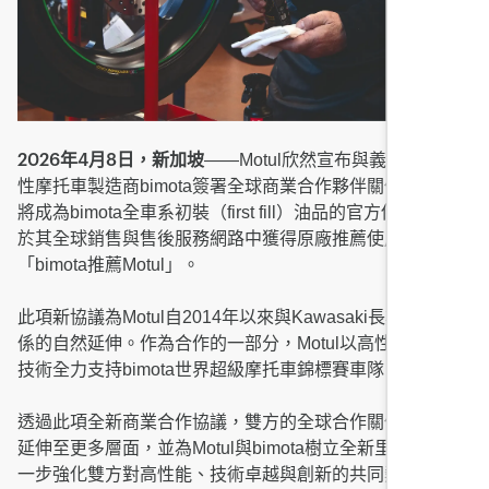
——Motul欣然宣布與義大利指標
2026年4月8日，新加坡
性摩托車製造商bimota簽署全球商業合作夥伴關係。Motul
將成為bimota全車系初裝（first fill）油品的官方供應商，並
於其全球銷售與售後服務網路中獲得原廠推薦使用：
「bimota推薦Motul」。
此項新協議為Motul自2014年以來與Kawasaki長期合作關
係的自然延伸。作為合作的一部分，Motul以高性能產品與
技術全力支持bimota世界超級摩托車錦標賽車隊。
透過此項全新商業合作協議，雙方的全球合作關係將從賽道
延伸至更多層面，並為Motul與bimota樹立全新里程碑，進
一步強化雙方對高性能、技術卓越與創新的共同熱忱。