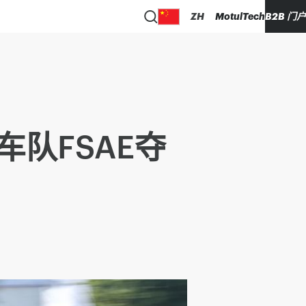
ZH
MotulTech
B2B 门户
车队FSAE夺