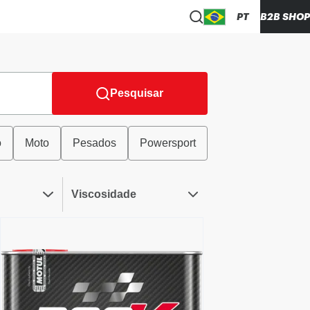
PT
B2B SHOP
Pesquisar
o
Moto
Pesados
Powersport
Viscosidade