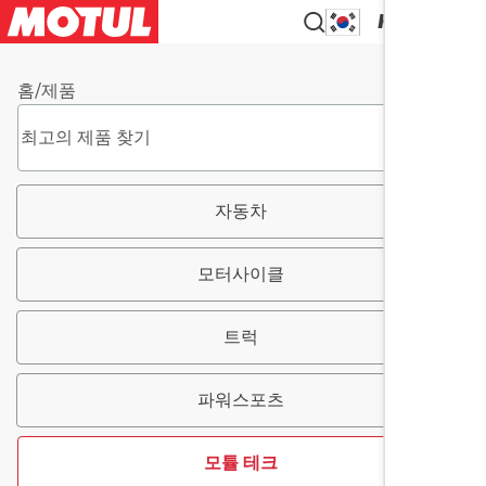
KO
홈
/
제품
자동차
모터사이클
트럭
파워스포츠
모튤 테크