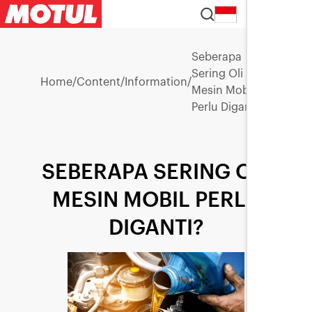
ID
Seberapa
Sering Oli
Home
/
Content
/
Information
/
Mesin Mobil
Perlu Diganti?
SEBERAPA SERING OLI
MESIN MOBIL PERLU
DIGANTI?