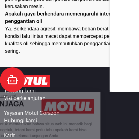
kerusakan mesin.
Apakah gaya berkendara memengaruhi interval
penggantian oli
Ya. Berkendara agresif, membawa beban berat, dan
kondisi lalu lintas macet dapat mempercepat penurunan
kualitas oli sehingga membutuhkan penggantian lebih
sering.
Tentang kami
Continue without consent
Visi berkelanjutan
KAMI MENJAGA
ANDA
Yayasan Motul Corazón
Hubungi kami
Kami menunggu untuk memastikan bahwa situs web ini menarik bagi
Anda sebelum mengetuk, tetapi kami perlu tahu apakah kami bisa
Karir
menjadi teman setia Anda selama kunjungan Anda.