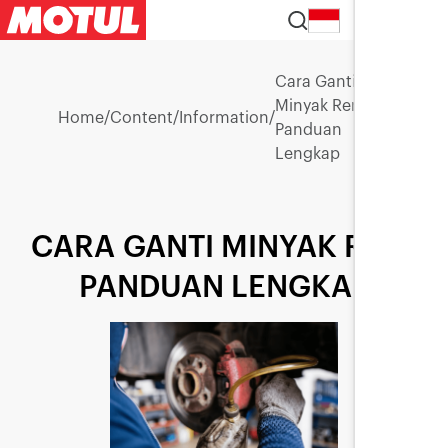
ID
Cara Ganti
Minyak Rem:
Home
/
Content
/
Information
/
Panduan
Lengkap
CARA GANTI MINYAK REM:
PANDUAN LENGKAP