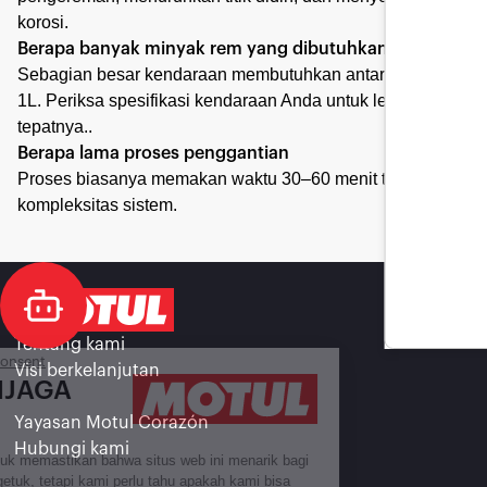
korosi.
Berapa banyak minyak rem yang dibutuhkan
Sebagian besar kendaraan membutuhkan antara 0,5L dan
1L. Periksa spesifikasi kendaraan Anda untuk lebih
tepatnya..
Berapa lama proses penggantian
Proses biasanya memakan waktu 30–60 menit tergantung
kompleksitas sistem.
Tentang kami
Continue without consent
Visi berkelanjutan
KAMI MENJAGA
ANDA
Yayasan Motul Corazón
Hubungi kami
Kami menunggu untuk memastikan bahwa situs web ini menarik bagi
Anda sebelum mengetuk, tetapi kami perlu tahu apakah kami bisa