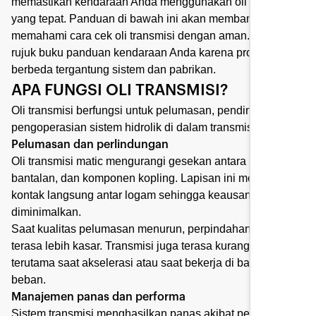
memastikan kendaraan Anda menggunakan oli transmisi
yang tepat. Panduan di bawah ini akan membantu Anda
memahami cara cek oli transmisi dengan aman. Selalu
rujuk buku panduan kendaraan Anda karena proses dapat
berbeda tergantung sistem dan pabrikan.
APA FUNGSI OLI TRANSMISI?
Oli transmisi berfungsi untuk pelumasan, pendinginan, dan
pengoperasian sistem hidrolik di dalam transmisi.
Pelumasan dan perlindungan
Oli transmisi matic mengurangi gesekan antara roda gigi,
bantalan, dan komponen kopling. Lapisan ini mencegah
kontak langsung antar logam sehingga keausan dapat
diminimalkan.
Saat kualitas pelumasan menurun, perpindahan gigi bisa
terasa lebih kasar. Transmisi juga terasa kurang halus,
terutama saat akselerasi atau saat bekerja di bawah
beban.
Manajemen panas dan performa
Sistem transmisi menghasilkan panas akibat pergerakan