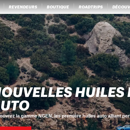
REVENDEURS
BOUTIQUE
ROADTRIPS
DÉCOUV
Z LA RÉVOLUTION
idange et au nettoyage des boîtes de vitesse automatiques.