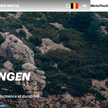
RIR MOTUL
FR
MotulTech
 MOTULEVO