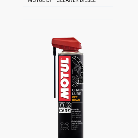
MOTUL DPF CLEANER DIESEL
Encuentra un centro Motul