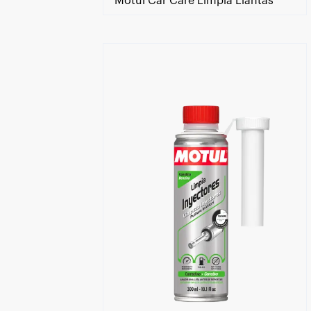
Motul Car Care Limpia Llantas
Encuentra un centro Motul