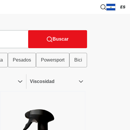
ES
Buscar
ta
Pesados
Powersport
Bici
Viscosidad