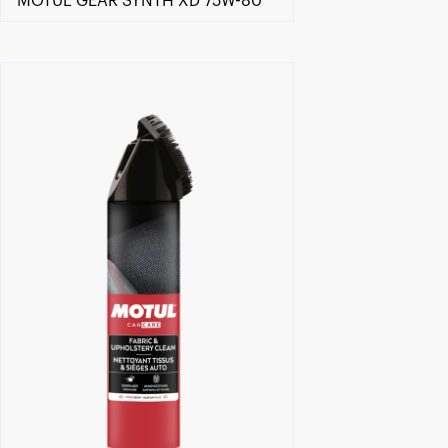
MOTUL GEAR SYNTH XD 75W-80
Encuentra un centro Motul