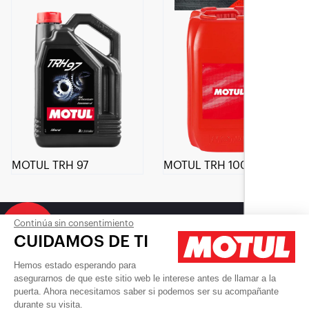
MOTUL TRH 97
MOTUL TRH 100
Continúa sin consentimiento
CUIDAMOS DE TI
Fundación Motul Corazón
Hemos estado esperando para
Contacta con nosotros
asegurarnos de que este sitio web le interese antes de llamar a la
puerta. Ahora necesitamos saber si podemos ser su acompañante
Empleo
durante su visita.