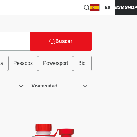
ES
B2B SHOP
Buscar
ta
Pesados
Powersport
Bici
Viscosidad