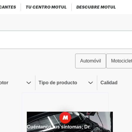
ICANTES
TU CENTRO MOTUL
DESCUBRE MOTUL
Automóvil
Motocicle
otor
Tipo de producto
Calidad
Cuéntanos tus síntomas; Dr.