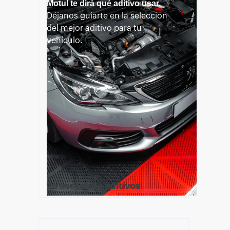
Motul te dirá qué aditivo usar.
Déjanos guiarte en la selección
del mejor aditivo para tu
vehículo.
Tu asesor en aditivos