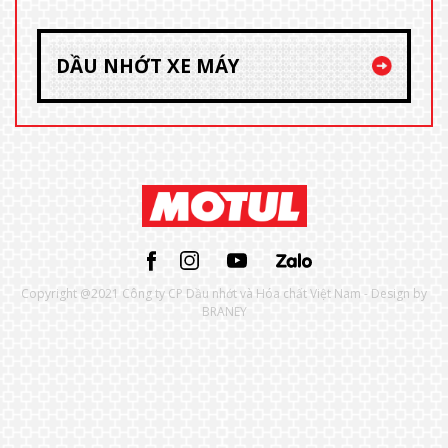
DẦU NHỚT XE MÁY
Copyright @2021 Công ty CP Dầu nhớt và Hóa chất Việt Nam - Design by
BRANEY