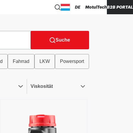
DE
MotulTech
B2B PORTAL
Suche
ad
Fahrrad
LKW
Powersport
Viskosität