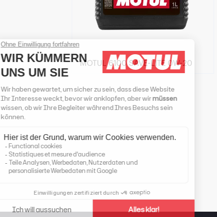
MOTUL 6100 SAVE-LITE 0W-20
Händlersuche