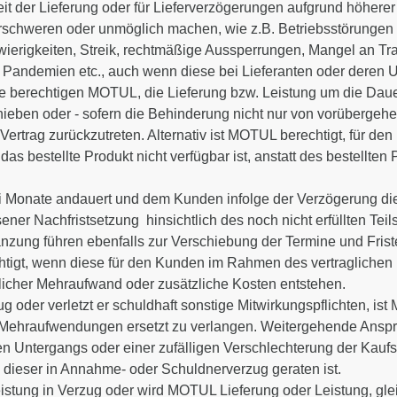
eit der Lieferung oder für Lieferverzögerungen aufgrund höhere
schweren oder unmöglich machen, wie z.B. Betriebsstörungen all
ierigkeiten, Streik, rechtmäßige Aussperrungen, Mangel an Tra
Pandemien etc., auch wenn diese bei Lieferanten oder deren Unt
e berechtigen MOTUL, die Lieferung bzw. Leistung um die Daue
eben oder - sofern die Behinderung nicht nur von vorübergehe
 Vertrag zurückzutreten. Alternativ ist MOTUL berechtigt, für de
das bestellte Produkt nicht verfügbar ist, anstatt des bestellten 
ei Monate andauert und dem Kunden infolge der Verzögerung di
er Nachfristsetzung hinsichtlich des noch nicht erfüllten Teil
ung führen ebenfalls zur Verschiebung der Termine und Frist
echtigt, wenn diese für den Kunden im Rahmen des vertraglich
icher Mehraufwand oder zusätzliche Kosten entstehen.
oder verletzt er schuldhaft sonstige Mitwirkungspflichten, ist
 Mehraufwendungen ersetzt zu verlangen. Weitergehende Anspr
igen Untergangs oder einer zufälligen Verschlechterung der Kau
 dieser in Annahme- oder Schuldnerverzug geraten ist.
eistung in Verzug oder wird MOTUL Lieferung oder Leistung, gl