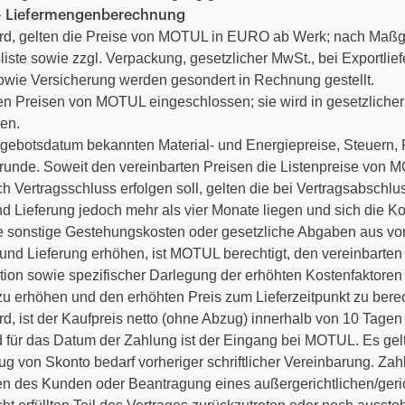
 – Liefermengenberechnung
 wird, gelten die Preise von MOTUL in EURO ab Werk; nach Ma
liste sowie zzgl. Verpackung, gesetzlicher MwSt., bei Exportli
sowie Versicherung werden gesondert in Rechnung gestellt.
n den Preisen von MOTUL eingeschlossen; sie wird in gesetzlic
en.
ngebotsdatum bekannten Material- und Energiepreise, Steuern, 
unde. Soweit den vereinbarten Preisen die Listenpreise von 
h Vertragsschluss erfolgen soll, gelten die bei Vertragsabschl
 Lieferung jedoch mehr als vier Monate liegen und sich die Kos
e sonstige Gestehungskosten oder gesetzliche Abgaben aus von
nd Lieferung erhöhen, ist MOTUL berechtigt, den vereinbarten 
lation sowie spezifischer Darlegung der erhöhten Kostenfaktor
zu erhöhen und den erhöhten Preis zum Lieferzeitpunkt zu bere
wird, ist der Kaufpreis netto (ohne Abzug) innerhalb von 10 Ta
für das Datum der Zahlung ist der Eingang bei MOTUL. Es gelt
 von Skonto bedarf vorheriger schriftlicher Vereinbarung. Zah
n des Kunden oder Beantragung eines außergerichtlichen/geric