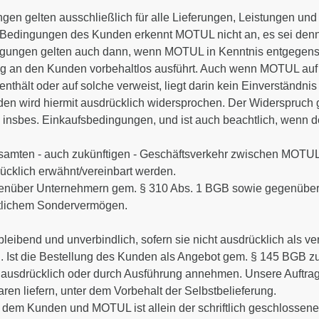
ngen gelten ausschließlich für alle Lieferungen, Leistungen 
edingungen des Kunden erkennt MOTUL nicht an, es sei denn, 
ingungen gelten auch dann, wenn MOTUL in Kenntnis entgegen
g an den Kunden vorbehaltlos ausführt. Auch wenn MOTUL auf
thält oder auf solche verweist, liegt darin kein Einverständni
 wird hiermit ausdrücklich widersprochen. Der Widerspruch 
, insbes. Einkaufsbedingungen, und ist auch beachtlich, wenn 
esamten - auch zukünftigen - Geschäftsverkehr zwischen MOTU
rücklich erwähnt/vereinbart werden.
genüber Unternehmern gem. § 310 Abs. 1 BGB sowie gegenüber 
chtlichem Sondervermögen.
leibend und unverbindlich, sofern sie nicht ausdrücklich als v
. Ist die Bestellung des Kunden als Angebot gem. § 145 BGB z
usdrücklich oder durch Ausführung annehmen. Unsere Auftrags
Waren liefern, unter dem Vorbehalt der Selbstbelieferung.
dem Kunden und MOTUL ist allein der schriftlich geschlossene V