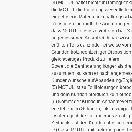
(4) MOTUL haftet nicht für Unmöglichk
die MOTUL die Lieferung wesentlich er
eingetretene Materialbeschaffungsschw
Rohstoffen, behördliche Anordnungen, 
dass MOTUL diese zu vertreten hat. Si
angemessenen Anlaufzeit hinauszuschi
erfüllten Teils ganz oder teilweise vom
Gründen trotz rechtzeitiger Disposition 
gleichwertiges Produkt zu liefern.
Soweit die Behinderung länger als dr
zuzumuten ist, kann er nach angemessen
Kundenwünsche auf Abänderung/Ergänz
(5) MOTUL ist zu Teillieferungen ber
und dem Kunden hierdurch kein erhebl
(6) Kommt der Kunde in Annahmeverzug 
entstehenden Schaden, inkl. etwaiger
Insofern geht die Gefahr eines zufäll
Zeitpunkt auf den Kunden über, in dem
(7) Gerät MOTUL mit Lieferung oder L