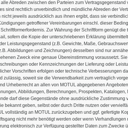
 alle Abreden zwischen den Parteien zum Vertragsgegenstand 
s sind rechtlich unverbindlich und mündliche Abreden der Ver
ch nicht jeweils ausdrücklich aus ihnen ergibt, dass sie verbindlic
ndigungen getroffener Vereinbarungen einschl. dieser Beding
es Schriftformerfordernis. Zur Wahrung der Schriftform genügt di
il, sofern die Kopie der unterschriebenen Erklärung übermittelt
er Leistungsgegenstand (z.B. Gewichte, Maße, Gebrauchswerte
(z.B. Abbildungen und Zeichnungen) desselben sind nur annäher
sehenen Zweck eine genaue Übereinstimmung voraussetzt. Sie s
schreibungen oder Kennzeichnungen der Lieferung oder Leist
icher Vorschriften erfolgen oder technische Verbesserungen da
nd zulässig, soweit sie die Verwendbarkeit zum vertraglich vor
 und Urheberrecht an allen von MOTUL abgegebenen Angebote
chnungen, Abbildungen, Berechnungen, Prospekten, Katalogen
 Kunde darf diese Gegenstände ohne ausdrückliche Zustimmung
sie bekannt geben, selbst oder durch Dritte nutzen oder vervielf
 vollständig an MOTUL zurückzugeben und ggf. gefertigte Kop
gang nicht mehr benötigt werden oder wenn Verhandlungen ni
ung elektronisch zur Verfügung gestellter Daten zum Zwecke ü