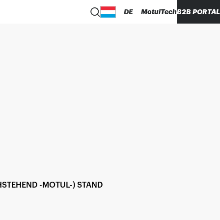
DE
MotulTech
B2B PORTAL
STEHEND -MOTUL-) STAND