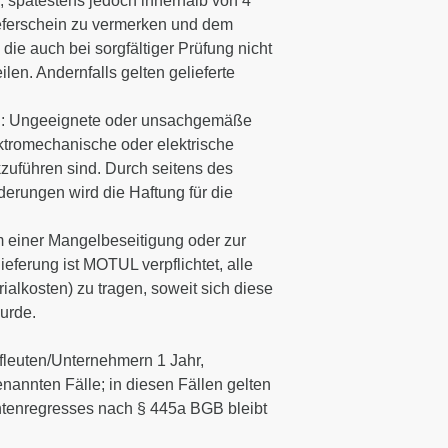
 spätestens jedoch innerhalb von 4
ieferschein zu vermerken und dem
die auch bei sorgfältiger Prüfung nicht
len. Andernfalls gelten gelieferte
ind: Ungeeignete oder unsachgemäße
ktromechanische oder elektrische
zuführen sind. Durch seitens des
ungen wird die Haftung für die
m einer Mangelbeseitigung oder zur
eferung ist MOTUL verpflichtet, alle
alkosten) zu tragen, soweit sich diese
urde.
fleuten/Unternehmern 1 Jahr,
enannten Fälle; in diesen Fällen gelten
ntenregresses nach § 445a BGB bleibt