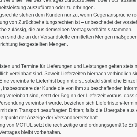
 erfüllten Teil des Vertrages zurückzutreten oder noch ausst
itsleistung auszuführen oder zu erbringen.
srechte stehen dem Kunden nur zu, wenn Gegenansprüche rechtsk
ung von Zurückbehaltungsrechten ist – unbeschadet der vorst
che zulässig, die aus demselben Vertragsverhältnis stammen.
gen sind die an der Versandstelle ermittelten Mengen maßgebe
ichtung festgestellten Mengen.
isten und Termine für Lieferungen und Leistungen gelten stets 
lich vereinbart sind. Soweit Lieferzeiten hiernach verbindlich s
ine vereinbarte Lieferfrist beginnt erst, sobald sämtliche Einze
nd, insbesondere der Kunde die von ihm zu beschaffenden Infor
 vereinbart sind, setzt der Beginn der Lieferzeit voraus, dass
Versendung vereinbart wurde, beziehen sich Lieferfristen/-term
 mit dem Transport beauftragten Dritten; falls die Übergabe au
Zeitpunkt der Anzeige der Versandbereitschaft
htung von MOTUL setzt die rechtzeitige und ordnungsgemäße Erf
 Vertrages bleibt vorbehalten.