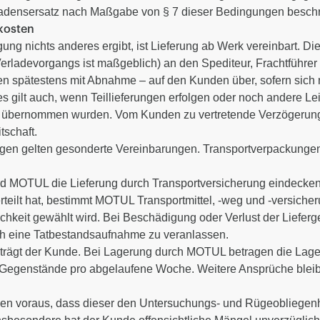
hadensersatz nach Maßgabe von § 7 dieser Bedingungen beschr
kosten
igung nichts anderes ergibt, ist Lieferung ab Werk vereinbart. 
rladevorgangs ist maßgeblich) an den Spediteur, Frachtführer 
gen spätestens mit Abnahme – auf den Kunden über, sofern sich 
es gilt auch, wenn Teillieferungen erfolgen oder noch andere Le
L übernommen wurden. Vom Kunden zu vertretende Verzögerun
tschaft.
gen gelten gesonderte Vereinbarungen. Transportverpackunge
 MOTUL die Lieferung durch Transportversicherung eindecken; 
eilt hat, bestimmt MOTUL Transportmittel, -weg und -versicheru
lichkeit gewählt wird. Bei Beschädigung oder Verlust der Liefe
ch eine Tatbestandsaufnahme zu veranlassen.
 trägt der Kunde. Bei Lagerung durch MOTUL betragen die Lag
Gegenstände pro abgelaufene Woche. Weitere Ansprüche bleib
en voraus, dass dieser den Untersuchungs- und Rügeobliegen