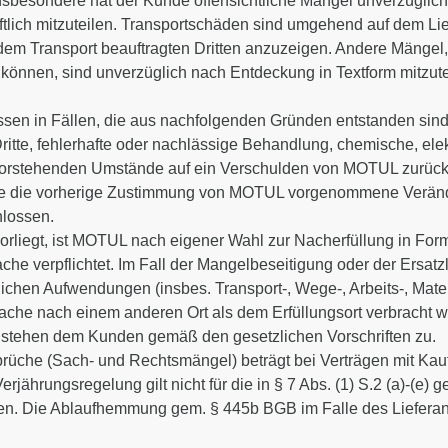
esondere hat der Kunde offensichtliche Mängel unverzüglich,
ftlich mitzuteilen. Transportschäden sind umgehend auf dem L
 dem Transport beauftragten Dritten anzuzeigen. Andere Mängel, 
 können, sind unverzüglich nach Entdeckung in Textform mitzutei
ossen in Fällen, die aus nachfolgenden Gründen entstanden s
tte, fehlerhafte oder nachlässige Behandlung, chemische, ele
e vorstehenden Umstände auf ein Verschulden von MOTUL zurück
e die vorherige Zustimmung von MOTUL vorgenommene Veränder
lossen.
orliegt, ist MOTUL nach eigener Wahl zur Nacherfüllung in For
he verpflichtet. Im Fall der Mangelbeseitigung oder der Ersatzli
ichen Aufwendungen (insbes. Transport-, Wege-, Arbeits-, Materi
ache nach einem anderen Ort als dem Erfüllungsort verbracht w
g stehen dem Kunden gemäß den gesetzlichen Vorschriften zu.
sprüche (Sach- und Rechtsmängel) beträgt bei Verträgen mit Kau
ährungsregelung gilt nicht für die in § 7 Abs. (1) S.2 (a)-(e) g
ften. Die Ablaufhemmung gem. § 445b BGB im Falle des Liefera