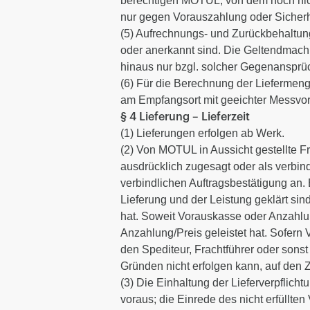
berechtigen MOTUL, von dem noch nicht
nur gegen Vorauszahlung oder Sicherhe
(5) Aufrechnungs- und Zurückbehaltung
oder anerkannt sind. Die Geltendmach
hinaus nur bzgl. solcher Gegenansprü
(6) Für die Berechnung der Liefermen
am Empfangsort mit geeichter Messvorr
§ 4 Lieferung – Lieferzeit
(1) Lieferungen erfolgen ab Werk.
(2) Von MOTUL in Aussicht gestellte Fr
ausdrücklich zugesagt oder als verbind
verbindlichen Auftragsbestätigung an. E
Lieferung und der Leistung geklärt si
hat. Soweit Vorauskasse oder Anzahlung
Anzahlung/Preis geleistet hat. Sofern 
den Spediteur, Frachtführer oder sonst
Gründen nicht erfolgen kann, auf den 
(3) Die Einhaltung der Lieferverpflic
voraus; die Einrede des nicht erfüllten