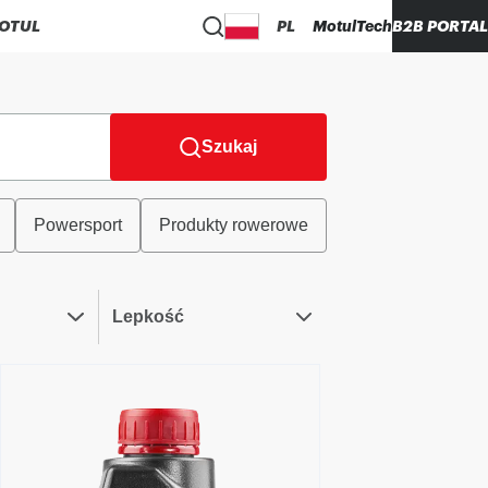
OTUL
PL
MotulTech
B2B PORTAL
Szukaj
Powersport
Produkty rowerowe
Lepkość