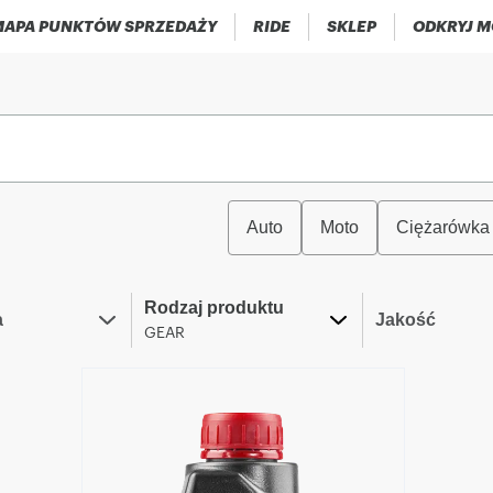
APA PUNKTÓW SPRZEDAŻY
RIDE
SKLEP
ODKRYJ M
Auto
Moto
Ciężarówka
Rodzaj produktu
a
Jakość
GEAR