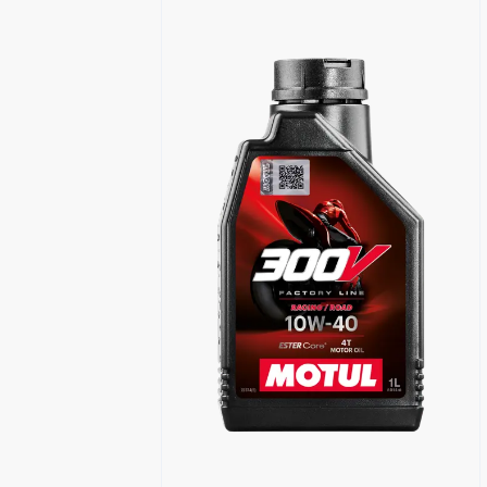
Keressen viszonteladót