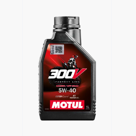
Keressen viszonteladót