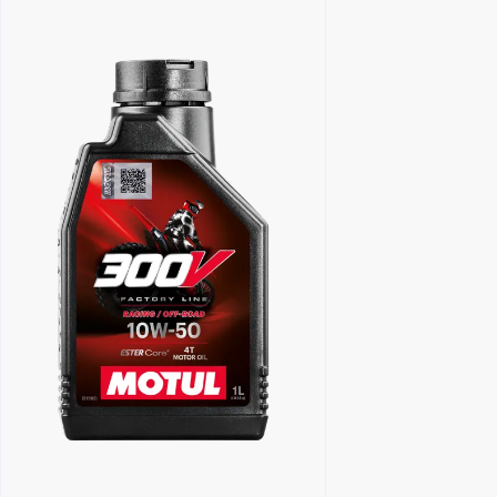
Keressen viszonteladót