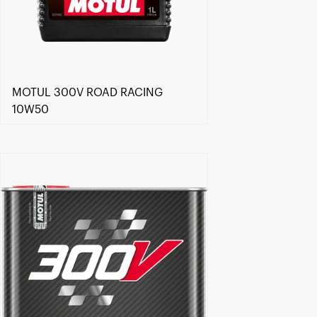
MOTUL 300V ROAD RACING
10W50
Keressen viszonteladót