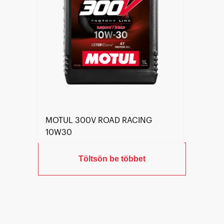
MOTUL 300V ROAD RACING
10W30
Töltsön be többet
Keressen viszonteladót