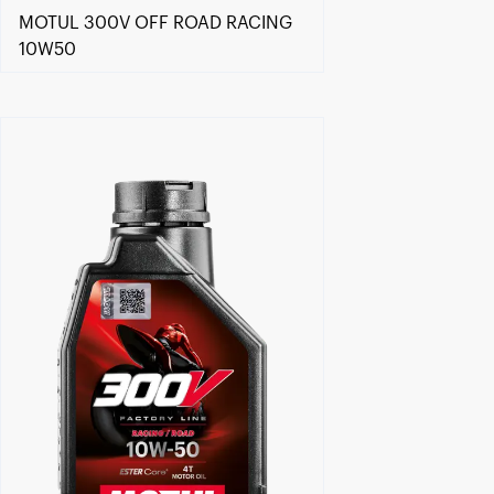
MOTUL 300V OFF ROAD RACING
10W50
Keressen viszonteladót