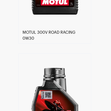
MOTUL 300V ROAD RACING
0W30
Keressen viszonteladót