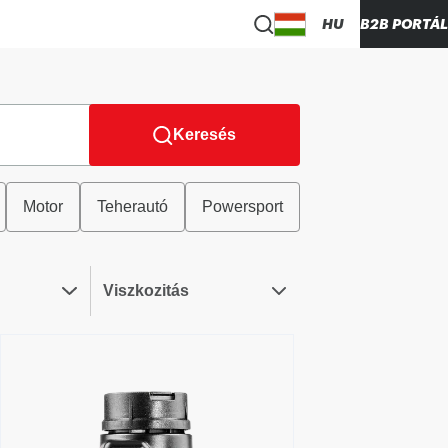
HU
B2B PORTÁL
Keresés
Motor
Teherautó
Powersport
Viszkozitás