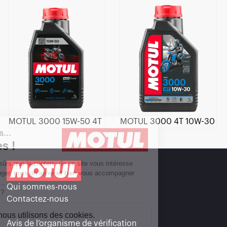
MOTUL 3000 15W-50 4T
MOTUL 3000 4T 10W-30
 c'est nous...
 Cookies !
tendu d'être sûrs que le contenu de ce site vous intéresse
e vous déranger, mais on aimerait bien vous accompagner
 votre visite...
Qui sommes-nous
OK pour vous ?
Contactez-nous
 pourquoi nous utilisons des cookies.
Avis de l’organisme de vérification