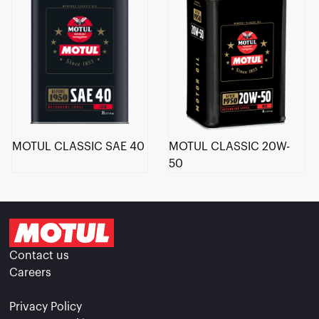
MOTUL CLASSIC SAE 40
MOTUL CLASSIC 20W-
50
..
 !
ûrs que le contenu de ce site vous intéresse
er, mais on aimerait bien vous accompagner
Contact us
Careers
us utilisons des cookies.
Privacy Policy