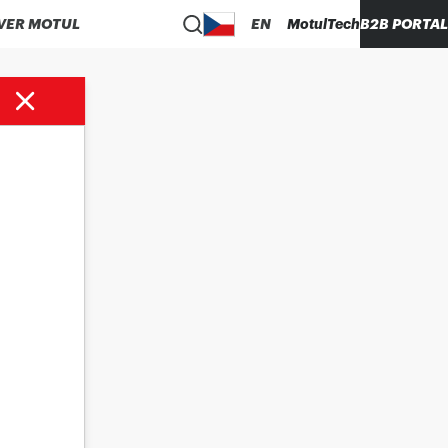
VER MOTUL
EN
MotulTech
B2B PORTAL