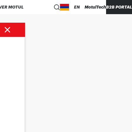
VER MOTUL
EN
MotulTech
B2B PORTAL