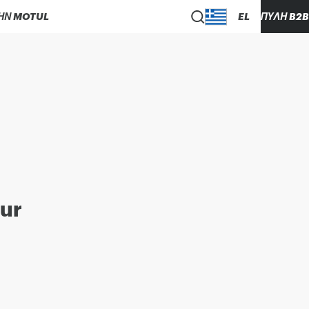
ΗΝ MOTUL
EL
ΠΎΛΗ B2B
our