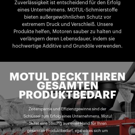
Zuverlässigkeit ist entscheidend für den Erfolg
eines Unternehmens. MOTUL-Schmierstoffe
bieten außergewöhnlichen Schutz vor
extremem Druck und Verschleiß. Unsere
Produkte helfen, Motoren sauber zu halten und
verlängern deren Lebensdauer, indem sie
hochwertige Additive und Grundöle verwenden.
MOTUL DECKT IHREN
GESAMTEN
PRODUKTBEDARF
Zeitersparnis und Effizienzgewinne sind der
Schlüssel zum Erfolg eines Unternehmens. Motul
bietet eine Lösung aus einer Hand für Ihren
gesamten Produktbedarf, egal ob es sich um