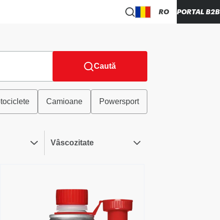
RO
PORTAL B2B
Caută
tociclete
Camioane
Powersport
Vâscozitate