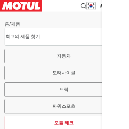
KO
홈
/
제품
자동차
모터사이클
트럭
파워스포츠
모튤 테크