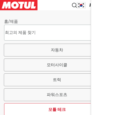
KO
홈
/
제품
자동차
모터사이클
트럭
파워스포츠
모튤 테크