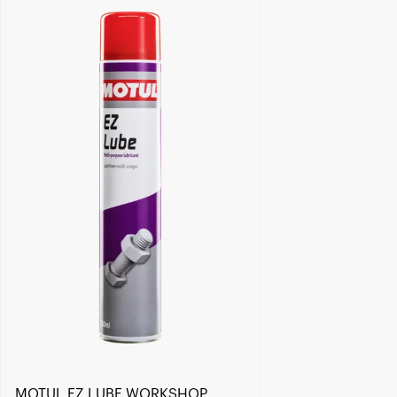
Trova un rivenditore
MOTUL EZ LUBE WORKSHOP