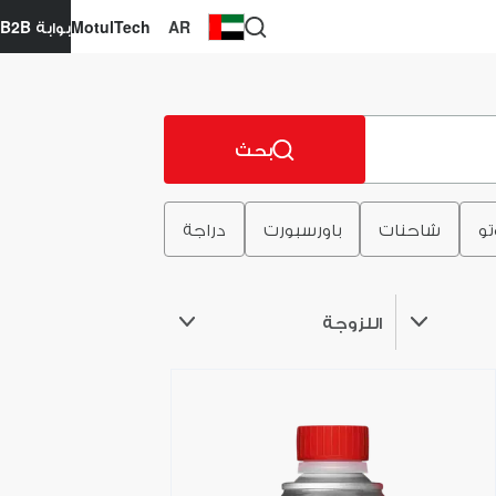
AR
MotulTech
بوابة B2B
بحث
تو
شاحنات
باورسبورت
دراجة
اللزوجة